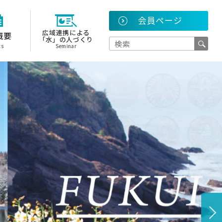
会員ページ
広域連携による
概要
「水」の人づくり
ts
Seminar