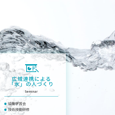
広域連携による
「水」の人づくり
Seminar
協働学習会
技術技能研修